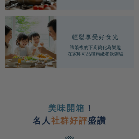
輕鬆享受好食光
讓繁複的下廚簡化為樂趣
在家即可品嚐精緻餐飲體驗
美味開箱
！
社群好評
名人
盛讚