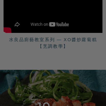
水良品廚藝教室系列 — XO醬炒蘿蔔糕
【烹調教學】