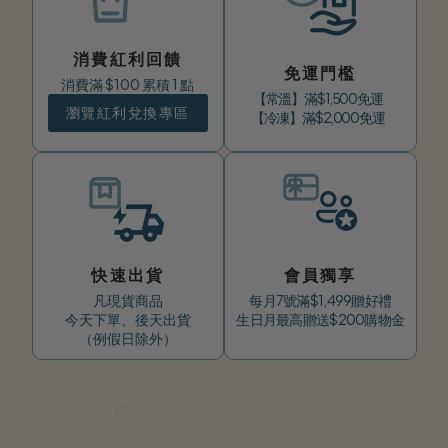
食
消費紅利回饋
免運門檻
消費滿 $100 累積 1 點
【常溫】 滿 $1,500 免運
與
瀏覽紅利兌換專區
【冷凍】 滿 $2,000 免運
茶
快速出貨
會員獨享
點
凡現貨商品
每月7號滿$1,499贈好禮
今天下單、後天出貨
生日月最高贈送$200購物金
（例假日除外）
宅