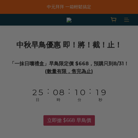
9
9
「一抹日嚐禮盒」早鳥限定價 $668，預購只到8/31！
中元拜拜 一箱輕鬆搞定
8
9
8
9
新品上市｜春水鹹香洋蔥風味爆米花
9
7
8
7
8
春
8
6
7
6
7
「一抹日嚐禮盒」早鳥限定價 $668，預購只到8/31！
7
5
6
5
6
中秋早鳥優惠 即！將！截！止！
6
9
4
5
4
5
水
5
8
3
4
3
4
「一抹日嚐禮盒」早鳥限定價 $668，預購只到8/31！
4
7
2
3
2
3
9
(數量有限，售完為止)
3
6
1
9
2
1
2
8
良
:
:
:
2
5
0
8
1
0
1
7
1
4
7
0
0
6
日
時
分
秒
0
3
6
5
品
2
5
4
立即搶 $668 早鳥價
1
4
3