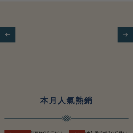
0
3
2
｜
2
1
1
0
0
春
水
本
月
人
堂
氣
熱
本月人氣熱銷
銷
標
唯
題