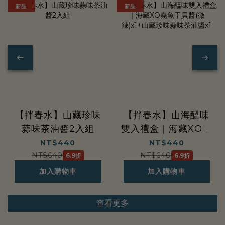
醬
新品
新品
好
系
列
【拌春水】山藏珍味
【拌春水】山海醞味
蒜味茶油醬2入組
雙入禮盒｜海藏XO堯
魚干貝醬(微辣)x1+山
NT$440
NT$440
藏珍味蒜味茶油醬x1
NT$640
NT$640
6.9折
6.9折
加入購物車
加入購物車
查看更多