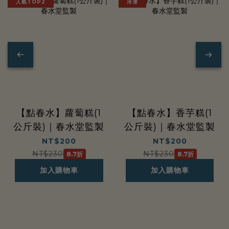
人氣TOP2
冷凍
一
通
路
【點春水】蘿蔔糕(1
【點春水】香芋糕(1
公斤裝)｜春水堂監製
公斤裝)｜春水堂監製
NT$200
NT$200
品
NT$230
NT$230
8.7折
8.7折
加入購物車
加入購物車
牌，