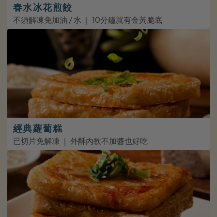
春水冰花煎餃
不須解凍免加油 / 水 ｜ 10分鐘就有金黃脆底
經典蘿蔔糕
已切片免解凍 ｜ 外酥內軟不加醬也好吃