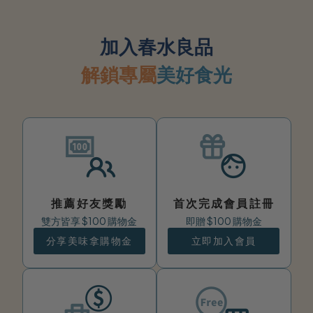
星
加入春水良品
解鎖專屬
美好食光
級
宅
配
推薦好友獎勵
首次完成會員註冊
雙方皆享 $100 購物金
即贈 $100 購物金
分享美味拿購物金
立即加入會員
美