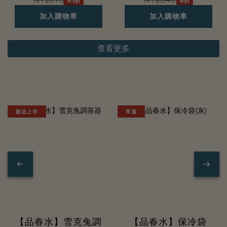
NT$275
NT$840
9.1折
8折
加入購物車
加入購物車
查看更多
好
好
新品上市
常溫
用
系
列
【品春水】雪克兔調
【品春水】保冷袋