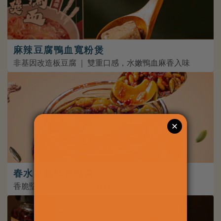
麻辣豆腐鴨血寬粉煲
非基因改造板豆腐 ｜ 雙重口感，水嫩鴨血麻香入味
春水脆脆堅果辣醬
香脆堅果顆粒多 ｜ 層層鮮辣完美包裹