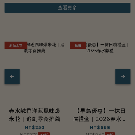
查看更多
解
解
新品上市
預購
饞
系
列
春水鹹香洋蔥風味爆
【早鳥優惠】一抹日
米花｜追劇零食推薦
嚐禮盒｜2026春水獻
禮
NT$250
NT$668