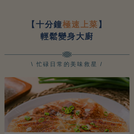
配
【十分鐘
極速上菜
】
輕鬆變身大廚
\ 忙碌日常的美味救星 /