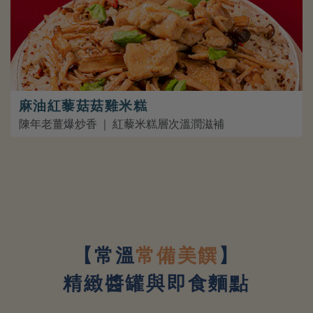
麻油紅藜菇菇雞米糕
陳年老薑爆炒香 ｜ 紅藜米糕層次溫潤滋補
【常溫
常備美饌
】
精緻醬罐與即食麵點