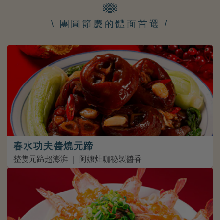
\ 團圓節慶的體面首選 /
春水功夫醬燒元蹄
整隻元蹄超澎湃 ｜ 阿嬤灶咖秘製醬香