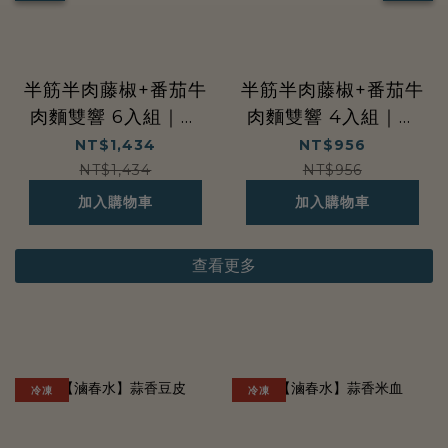
列
半筋半肉藤椒+番茄牛
半筋半肉藤椒+番茄牛
肉麵雙響 6入組｜春
肉麵雙響 4入組｜春
水堂監製
水堂監製
NT$1,434
NT$956
NT$1,434
NT$956
加入購物車
加入購物車
查看更多
吃
巧
冷凍
冷凍
巧