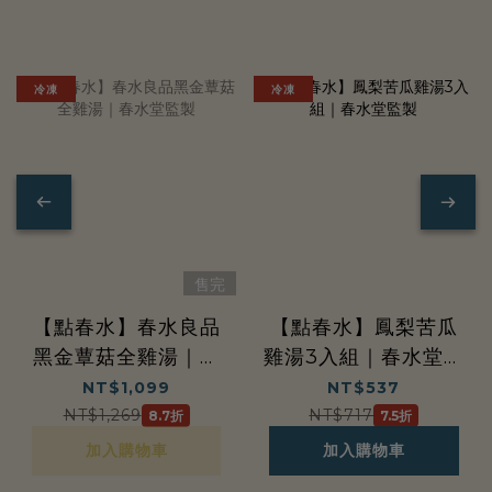
暖
暖
冷凍
冷凍
喝
系
列
售完
【點春水】春水良品
【點春水】鳳梨苦瓜
黑金蕈菇全雞湯｜春
雞湯3入組｜春水堂監
水堂監製
製
NT$1,099
NT$537
NT$1,269
NT$717
8.7折
7.5折
加入購物車
加入購物車