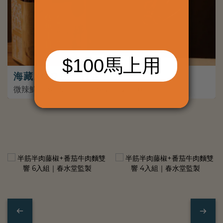
海藏XO堯魚干貝醬
微辣鮮香多層次 ｜ 慢火煸炒頂級海鮮
吃
飽
飽
系