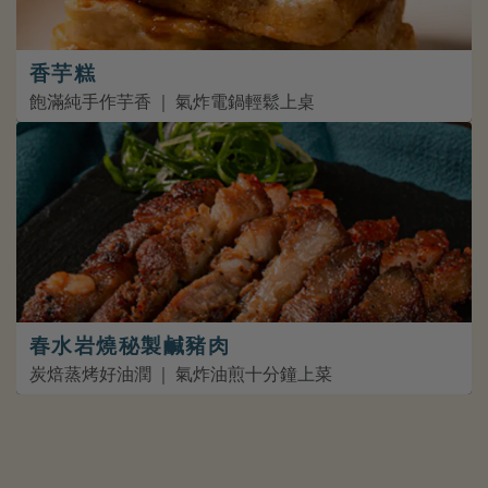
香芋糕
飽滿純手作芋香 ｜ 氣炸電鍋輕鬆上桌
春水岩燒秘製鹹豬肉
炭焙蒸烤好油潤 ｜ 氣炸油煎十分鐘上菜